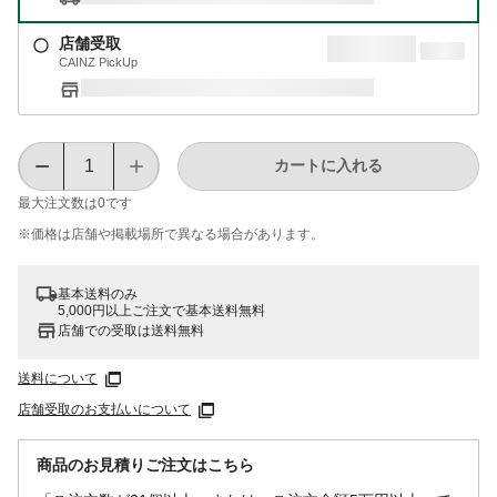
店舗受取
CAINZ PickUp
カートに入れる
最大注文数は
0
です
※価格は​店舗や​掲載場所で​異なる​場合が​あります。
基本送料のみ
5,000円以上ご注文で基本送料無料
店舗での受取は送料無料
送料について
店舗受取のお支払いについて
商品のお見積りご注文はこちら