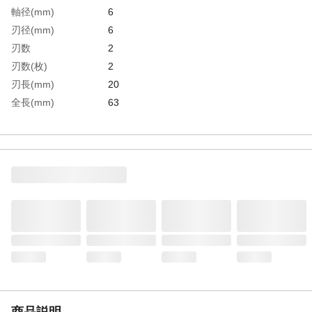
軸径(mm)
6
刃径(mm)
6
刃数
2
刃数(枚)
2
刃長(mm)
20
全長(mm)
63
使用電動工具
トリマー
生産国
日本
重さ
24.000G
材質1
刃先:超硬チップ
材質2
台金:ハイス
商品説明