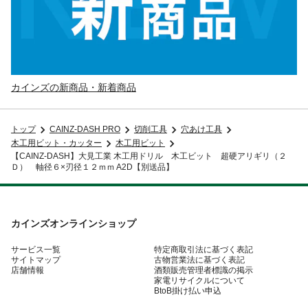
カインズの新商品・新着商品
トップ
CAINZ-DASH PRO
切削工具
穴あけ工具
木工用ビット・カッター
木工用ビット
【CAINZ-DASH】大見工業 木工用ドリル 木工ビット 超硬アリギリ（２
Ｄ） 軸径６×刃径１２ｍｍ A2D【別送品】
カインズオンラインショップ
サービス一覧
特定商取引法に基づく表記
サイトマップ
古物営業法に基づく表記
店舗情報
酒類販売管理者標識の掲示
家電リサイクルについて
BtoB掛け払い申込