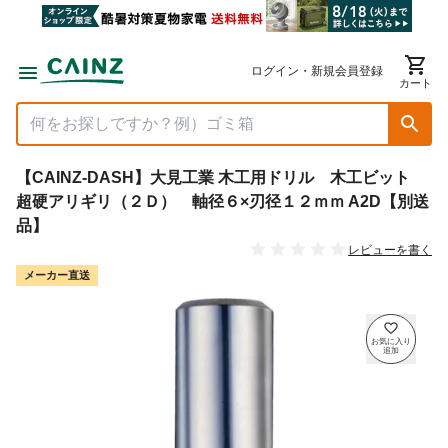
ログイン・新規会員登録
カート
【CAINZ-DASH】大見工業 木工用ドリル 木工ビット
超硬アリギリ（２Ｄ） 軸径６×刃径１２ｍｍ A2D【別送
品】
レビューを書く
メーカー直送