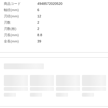
商品コード
4948572020520
軸径(mm)
6
刃径(mm)
12
刃数
2
刃数(枚)
2
刃長(mm)
8.8
全長(mm)
39
刃径(下部・mm)
12
刃径(上部・mm)
6
刃長(下部・mm)
8.8
使用電動工具
トリマー
生産国
日本
重さ
10.000G
材質1
刃先:超硬チップ