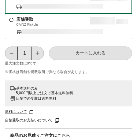
店舗受取
CAINZ PickUp
カートに入れる
最大注文数は
0
です
※価格は​店舗や​掲載場所で​異なる​場合が​あります。
基本送料のみ
5,000円以上ご注文で基本送料無料
店舗での受取は送料無料
送料について
店舗受取のお支払いについて
商品のお見積りご注文はこちら