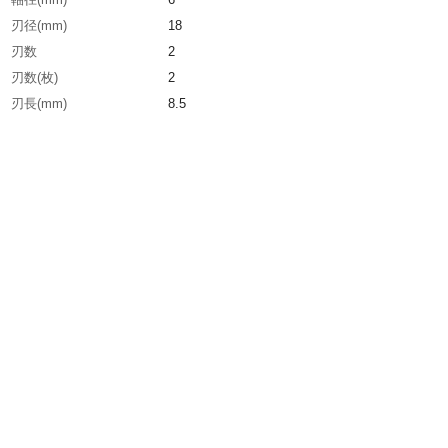
刃径(mm)
18
刃数
2
刃数(枚)
2
刃長(mm)
8.5
全長(mm)
47.5
使用ベアリング
B8
刃径(上部・mm)
18
刃長(上部・mm)
8.5
使用電動工具
トリマー
生産国
日本
重さ
15.000G
材質1
刃先:超硬チップ