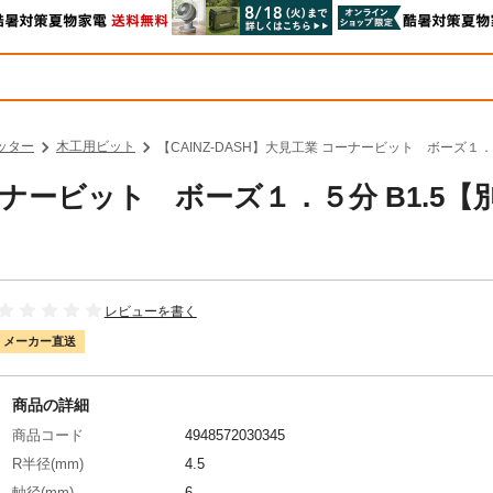
ッター
木工用ビット
【CAINZ-DASH】大見工業 コーナービット ボーズ１．
コーナービット ボーズ１．５分 B1.5【
レビューを書く
メーカー直送
商品の詳細
商品コード
4948572030345
R半径(mm)
4.5
軸径(mm)
6