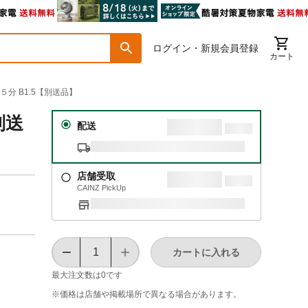
ログイン・新規会員登録
カート
５分 B1.5【別送品】
別送
配送
店舗受取
CAINZ PickUp
カートに入れる
最大注文数は
0
です
※価格は​店舗や​掲載場所で​異なる​場合が​あります。