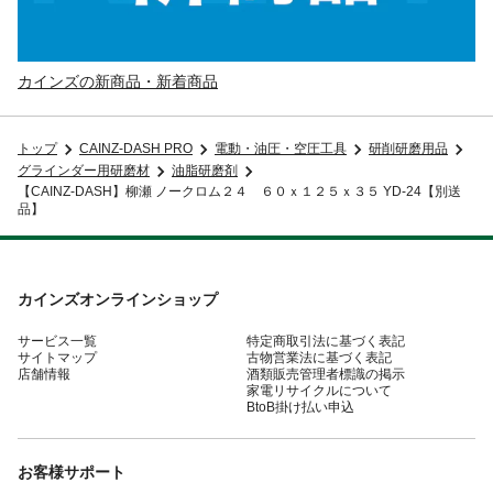
カインズの新商品・新着商品
トップ
CAINZ-DASH PRO
電動・油圧・空圧工具
研削研磨用品
グラインダー用研磨材
油脂研磨剤
【CAINZ-DASH】柳瀬 ノークロム２４ ６０ｘ１２５ｘ３５ YD-24【別送
品】
カインズオンラインショップ
サービス一覧
特定商取引法に基づく表記
サイトマップ
古物営業法に基づく表記
店舗情報
酒類販売管理者標識の掲示
家電リサイクルについて
BtoB掛け払い申込
お客様サポート