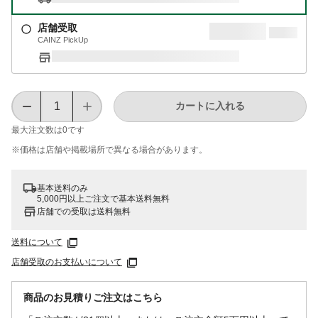
店舗受取
CAINZ PickUp
カートに入れる
最大注文数は
0
です
※価格は​店舗や​掲載場所で​異なる​場合が​あります。
基本送料のみ
5,000円以上ご注文で基本送料無料
店舗での受取は送料無料
送料について
店舗受取のお支払いについて
商品のお見積りご注文はこちら