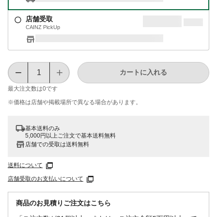
店舗受取
CAINZ PickUp
カートに入れる
最大注文数は
0
です
※価格は​店舗や​掲載場所で​異なる​場合が​あります。
基本送料のみ
5,000円以上ご注文で基本送料無料
店舗での受取は送料無料
送料について
店舗受取のお支払いについて
商品のお見積りご注文はこちら