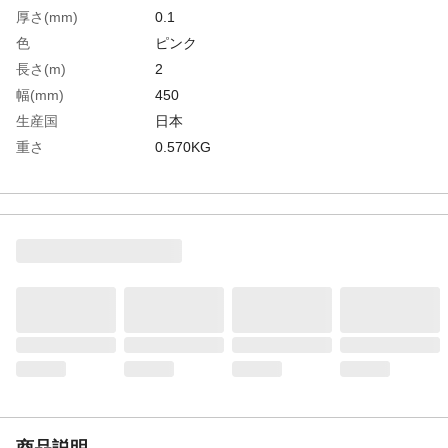
厚さ(mm)
0.1
色
ピンク
長さ(m)
2
幅(mm)
450
生産国
日本
重さ
0.570KG
材質1
素材：塩化ビニール樹脂
材質2
粘着剤：アクリル系
商品説明