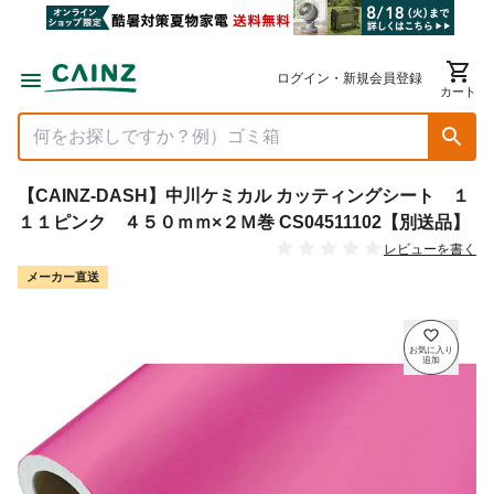
ログイン・新規会員登録
カート
【CAINZ-DASH】中川ケミカル カッティングシート １
１１ピンク ４５０ｍｍ×２Ｍ巻 CS04511102【別送品】
レビューを書く
メーカー直送