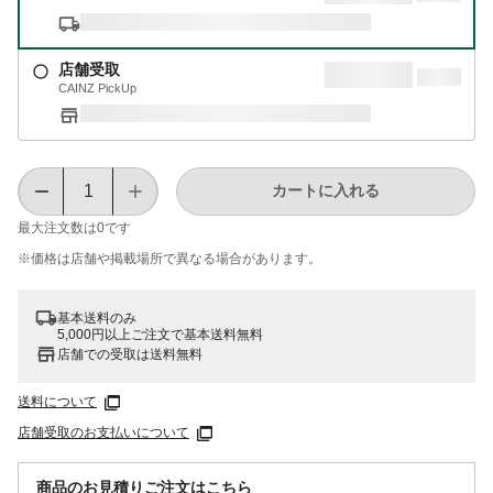
店舗受取
CAINZ PickUp
カートに入れる
最大注文数は
0
です
※価格は​店舗や​掲載場所で​異なる​場合が​あります。
基本送料のみ
5,000円以上ご注文で基本送料無料
店舗での受取は送料無料
送料について
店舗受取のお支払いについて
商品のお見積りご注文はこちら