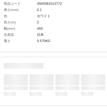
商品コード
4949381013772
厚さ(mm)
0.1
色
ホワイト
長さ(m)
2
幅(mm)
450
生産国
日本
重さ
0.570KG
材質1
素材：塩化ビニール樹脂
材質2
粘着剤：アクリル系