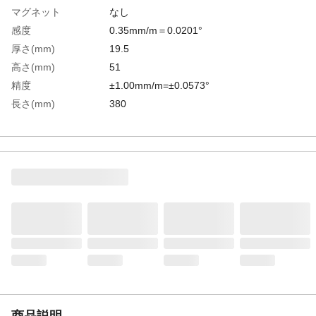
マグネット
なし
感度
0.35mm/m＝0.0201°
厚さ(mm)
19.5
高さ(mm)
51
精度
±1.00mm/m=±0.0573°
長さ(mm)
380
本体色
ブラック
気泡管色
レッド
生産国
日本
重さ
242.000G
材質1
本体：アルミ合金押出材硬化処理
材質2
気泡管：アクリル樹脂（PMMA)
商品説明