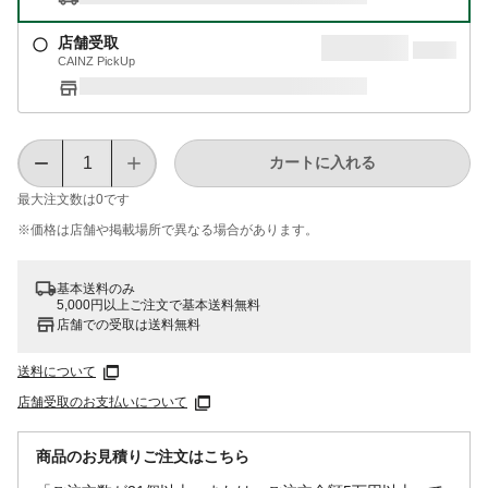
店舗受取
CAINZ PickUp
カートに入れる
最大注文数は
0
です
※価格は​店舗や​掲載場所で​異なる​場合が​あります。
基本送料のみ
5,000円以上ご注文で基本送料無料
店舗での受取は送料無料
送料について
店舗受取のお支払いについて
商品のお見積りご注文はこちら