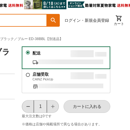
ログイン・新規会員登録
カート
ブラック／ブルー ED-38BBL【別送品】
ブラ
配送
店舗受取
CAINZ PickUp
カートに入れる
最大注文数は
0
です
※価格は​店舗や​掲載場所で​異なる​場合が​あります。