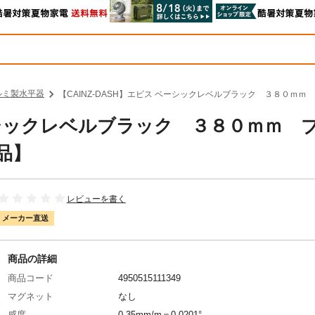
ルミ製水平器
【CAINZ-DASH】エビス ベーシックレベルブラック ３８０ｍｍ 
ベーシックレベルブラック ３８０ｍｍ 
送品】
レビューを書く
メーカー直送
商品の詳細
商品コード
4950515111349
マグネット
なし
感度
0.35mm/m＝0.0201°