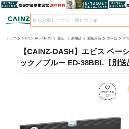
トップ
CAINZ-DASH PRO
測定・計測用品
測量用品
水平器
ア
【CAINZ-DASH】エビス 
ック／ブルー ED-38BBL【別