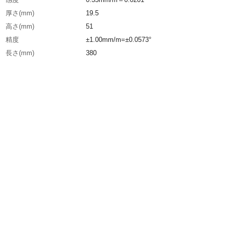
厚さ(mm)
19.5
高さ(mm)
51
精度
±1.00mm/m=±0.0573°
長さ(mm)
380
本体色
ブラック
気泡管色
ブルー
生産国
日本
重さ
242.000G
材質1
本体：アルミ合金押出材硬化処理
材質2
気泡管：アクリル樹脂（PMMA)