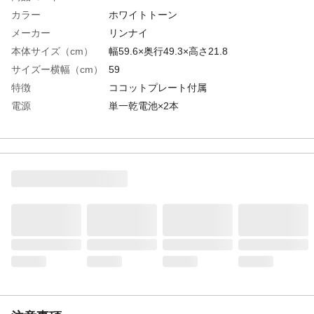
カラー
ホワイトトーン
メーカー
リンナイ
本体サイズ（cm）
幅59.6×奥行49.3×高さ21.8
サイズー横幅（cm）
59
特徴
ココットプレート付属
電源
単一乾電池×2本
材質
鉄
消費電力
0
生産国
日本
ガスの種類
プロパン（LPG）
グリル機能（水）
無し
グリル機能（面）
両面
トッププレート
クリスタルコート
安全機能
立消え安全装置・調理油過熱防止装置・消
し忘れ消火機能・焦げ付き消火機能
強火力位置
右
重量
13.5kg