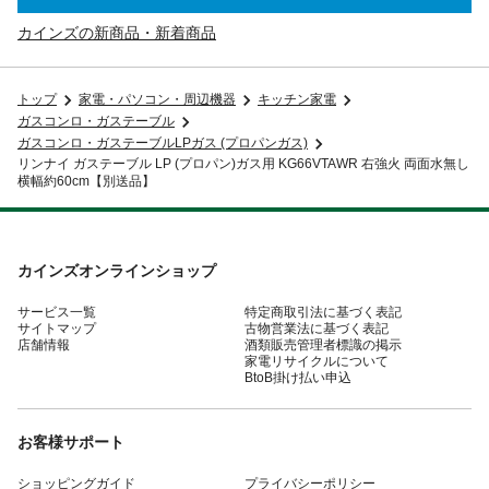
カインズの新商品・新着商品
トップ
家電・パソコン・周辺機器
キッチン家電
ガスコンロ・ガステーブル
ガスコンロ・ガステーブルLPガス (プロパンガス)
リンナイ ガステーブル LP (プロパン)ガス用 KG66VTAWR 右強火 両面水無し
横幅約60cm【別送品】
カインズオンラインショップ
サービス一覧
特定商取引法に基づく表記
サイトマップ
古物営業法に基づく表記
店舗情報
酒類販売管理者標識の掲示
家電リサイクルについて
BtoB掛け払い申込
お客様サポート
ショッピングガイド
プライバシーポリシー