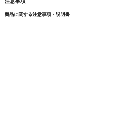
注意事項
前面フェイス
ホワイトトーン
天板色
クリームベージュ
商品に関する注意事項・説明書