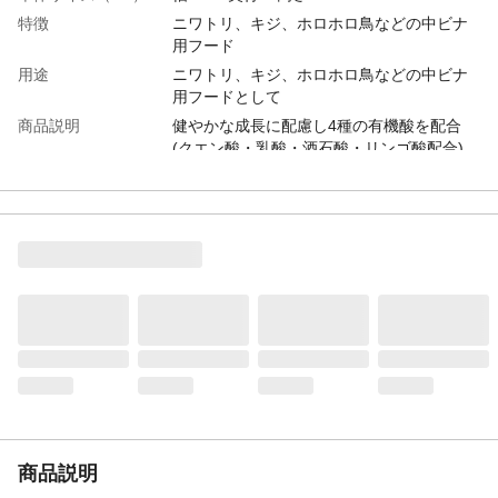
特徴
ニワトリ、キジ、ホロホロ鳥などの中ビナ
用フード
用途
ニワトリ、キジ、ホロホロ鳥などの中ビナ
用フードとして
商品説明
健やかな成長に配慮し4種の有機酸を配合
(クエン酸・乳酸・酒石酸・リンゴ酸配合)
重量（g）
1Kg
商品仕様
マッシュタイプ
原材料
とうもろこし、マイロ、大豆油かす、なた
ね油かす、コーングルテンミール、コーン
グルテンフィード、米ぬか、ふすま、魚粉
(ポーク・チキン原料混合ミール)、炭酸カル
シウム、動物性油脂、リン酸カルシウム、
食塩、飼料用酵母、クエン酸、ケイ酸、リ
ンゴ酸、乳酸、酒石酸、他
保証成分
粗たん白質18.0%以上、粗脂肪2.5%以上、
粗繊維6.0%以下、粗灰分9.0%以下、カルシ
ウム、0.8%以上、りん0.55%以上
栄養成分表示
粗たん白質18.0%以上、粗脂肪2.5%以上、
商品説明
粗繊維6.0%以下、粗灰分9.0%以下、カルシ