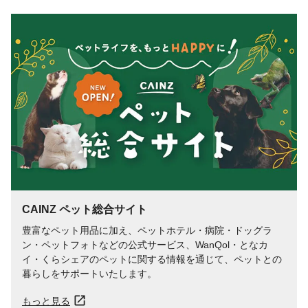
ウム、0.8%以上、りん0.55%以上
カロリー
2.700kcal/kg
与え方
朝と夕方に食べきれる量を与えてくださ
い。
使用方法
いつも新しいフードが十分に食べられるよ
うにしてください。10週齢になったらバー
ディースペシャルに徐々に切り替えてくだ
さい。
使用上の注意
生原料を使用しているため開封後カビや虫
が発生することがありますのでご注意くだ
さい。
分類
配合飼料
生産国
日本
CAINZ ペット総合サイト
対象動物
ニワトリ、キジ、ホロホロ鳥
豊富なペット用品に加え、ペットホテル・病院・ドッグラ
保存方法
虫やカビが発生するので開封後は風通しが
ン・ペットフォトなどの公式サービス、WanQol・となカ
良く湿気が少ないところで保管願います。
イ・くらシェアのペットに関する情報を通じて、ペットとの
暮らしをサポートいたします。
もっと見る