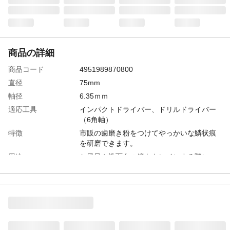
商品の詳細
商品コード
4951989870800
直径
75mm
軸径
6.35ｍｍ
適応工具
インパクトドライバー、ドリルドライバー
（6角軸）
特徴
市販の歯磨き粉をつけてやっかいな鱗状痕
を研磨できます。
用途
お風呂や洗面台の鏡をキレイにする際に
商品説明
ひとひねりで交換、着脱しやすいディスク
です。
入数
各1
付属品／セット内容
お風呂の鏡用ディスク(研磨剤なし)×2、専
用パット、専用六角軸