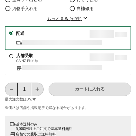
刃物手入れ用
自補修用
もっと見る (+2件)
配送
店舗受取
CAINZ PickUp
カートに入れる
最大注文数は
0
です
※価格は​店舗や​掲載場所で​異なる​場合が​あります。
基本送料のみ
5,000円以上ご注文で基本送料無料
店舗での受取は送料無料