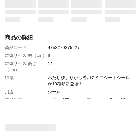
商品の詳細
商品コード
4952270275427
本体サイズ-幅（cm）
8
本体サイズ-高さ
14
（cm）
特徴
わたしびよりから透明のミニシートシール
が10種類新登場！
用途
シール
商品説明
手帳の予定シールやデコ、お手紙の封留
め、小物にワンポイントなど自由にお使い
頂けます。
入数
1
商品仕様
シール本体80×140mm
生産国
日本