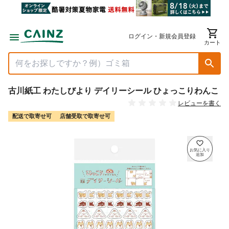
ログイン・新規会員登録
カート
古川紙工 わたしびより デイリーシール ひょっこりわんこ
レビューを書く
配送で取寄せ可
店舗受取で取寄せ可