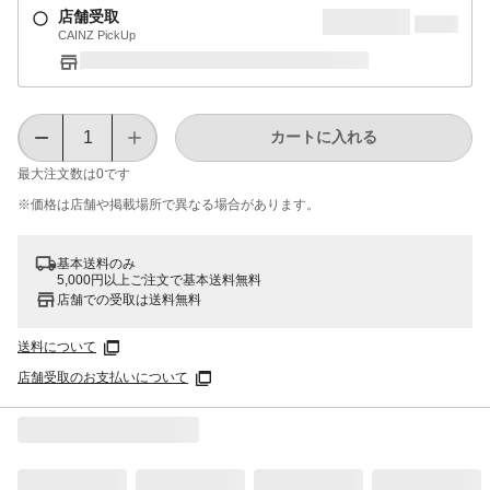
店舗受取
CAINZ PickUp
カートに入れる
最大注文数は
0
です
※価格は​店舗や​掲載場所で​異なる​場合が​あります。
基本送料のみ
5,000円以上ご注文で基本送料無料
店舗での受取は送料無料
送料について
店舗受取のお支払いについて