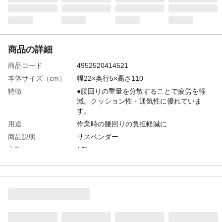
商品の詳細
商品コード
4952520414521
本体サイズ（cm）
幅22×奥行5×高さ110
特徴
●腰回りの重量を分散することで疲労を軽
減。クッション性・通気性に優れていま
す。
用途
作業時の腰回りの負担軽減に
商品説明
サスペンダー
入数
1個
使用上の注意
●このサスペンダーは墜落防止用器具(フル
ハーネス型)ではありません。落下の衝撃か
ら体を守る用途にはご使用いただけませ
ん。 ●本来の目的以外では使用しないでく
ださい。 ●変形やガタつき及び糸のほつれ
等、異常が有る場合は使用しないでくださ
い。