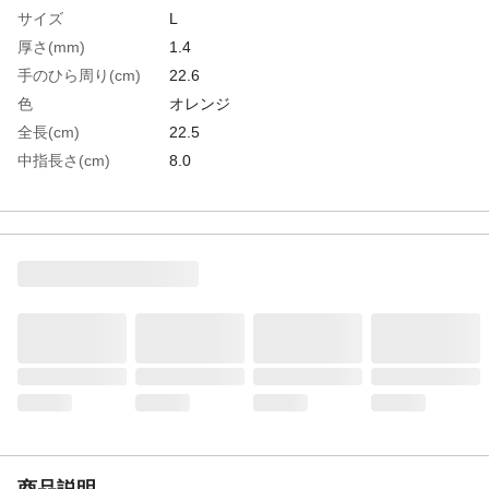
サイズ
L
厚さ(mm)
1.4
手のひら周り(cm)
22.6
色
オレンジ
全長(cm)
22.5
中指長さ(cm)
8.0
EN388 2003規格
マジック
生産国
中国
重さ
79.000G
材質1
手のひら部:人工皮革、振動軽減パッド
材質2
手甲部:ポリエステル
商品説明