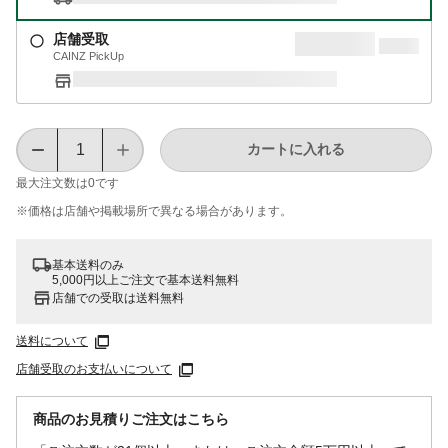
店舗受取
CAINZ PickUp
カートに入れる
最大注文数は
0
です
※価格は​店舗や​掲載場所で​異なる​場合が​あります。
基本送料のみ
5,000円以上ご注文で基本送料無料
店舗での受取は送料無料
送料について
店舗受取のお支払いについて
商品のお見積りご注文はこちら