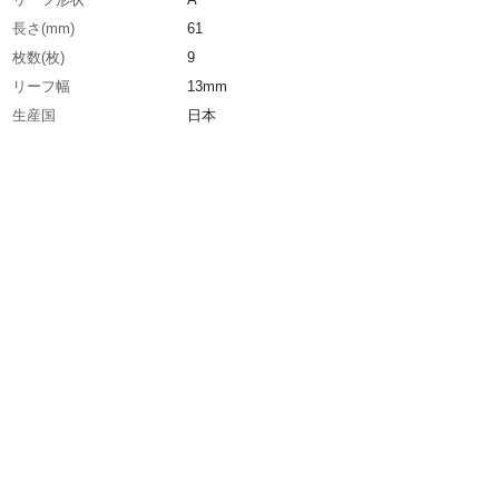
長さ(mm)
61
枚数(枚)
9
リーフ幅
13mm
生産国
日本
重さ
20.000G
材質1
構造用鋼