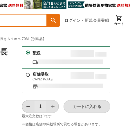
ログイン・新規会員登録
カート
 長さ６１ｍｍ 70M【別送品】
 長
配送
店舗受取
CAINZ PickUp
カートに入れる
最大注文数は
0
です
※価格は​店舗や​掲載場所で​異なる​場合が​あります。