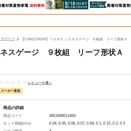
キマゲージ
【CAINZ-DASH】ＴＯＮＥ シクネスゲージ ９枚組 リーフ形状Ａ
 シクネスゲージ ９枚組 リーフ形状Ａ
レビューを書く
メーカー直送
商品の詳細
商品コード
4953488012460
セット明細(mm)
0.04､0.05､0.06､0.07､0.08､0.1､0.15､0.2､0.3
リーフ形状
A