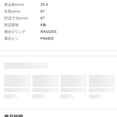
差込角(mm)
25.4
全長(mm)
87
対辺寸法(mm)
67
対辺形状
6角
適合Oリング
RAS326S
適合ピン
P4040S
生産国
日本
重さ
1943.000G
材質1
構造用鋼
商品説明