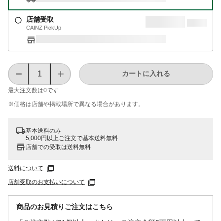
店舗受取
CAINZ PickUp
カートに入れる
最大注文数は
0
です
※価格は​店舗や​掲載場所で​異なる​場合が​あります。
基本送料のみ
5,000円以上ご注文で基本送料無料
店舗での受取は送料無料
送料について
店舗受取のお支払いについて
商品のお見積りご注文はこちら