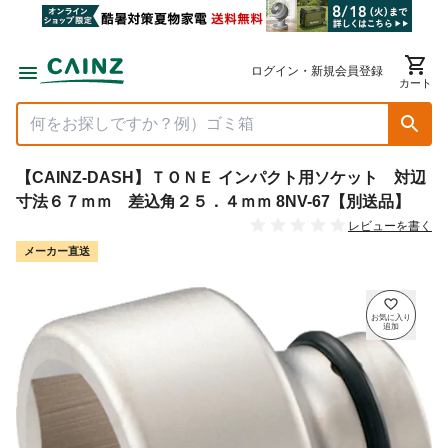
ログイン・新規会員登録
カート
【CAINZ-DASH】ＴＯＮＥ インパクト用ソケット 対辺
寸法６７ｍｍ 差込角２５．４ｍｍ 8NV-67【別送品】
レビューを書く
メーカー直送