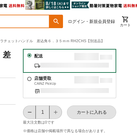
ログイン・新規会員登録
カート
ートラチェットハンドル 差込角６．３５ｍｍ RH2CHS【別送品】
 差
配送
店舗受取
CAINZ PickUp
カートに入れる
最大注文数は
0
です
※価格は​店舗や​掲載場所で​異なる​場合が​あります。