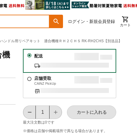
ログイン・新規会員登録
カート
ットハンドル用リペアキット 適合機種ＲＨ２ＣＨＳ RK-RH2CHS【別送品】
合機
配送
店舗受取
CAINZ PickUp
カートに入れる
最大注文数は
0
です
※価格は​店舗や​掲載場所で​異なる​場合が​あります。