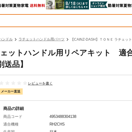
ハンドル
ラチェットハンドル用パーツ
【CAINZ-DASH】ＴＯＮＥ ラチェ
 ラチェットハンドル用リペアキット 適
【別送品】
レビューを書く
メーカー直送
商品の詳細
商品コード
4953488304138
適合機種
RH2CHS
生産国
日本