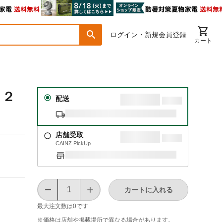
ログイン・新規会員登録
カート
７２
配送
店舗受取
CAINZ PickUp
カートに入れる
最大注文数は
0
です
※価格は​店舗や​掲載場所で​異なる​場合が​あります。