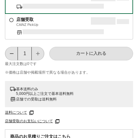
店舗受取
CAINZ PickUp
カートに入れる
最大注文数は
0
です
※価格は​店舗や​掲載場所で​異なる​場合が​あります。
基本送料のみ
5,000円以上ご注文で基本送料無料
店舗での受取は送料無料
送料について
店舗受取のお支払いについて
商品のお見積りご注文はこちら