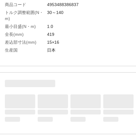
商品コード
4953488386837
トルク調整範囲(N・
30～140
m)
最小目盛(N・m)
1.0
全長(mm)
419
差込部寸法(mm)
15×16
生産国
日本
重さ
0.710KG