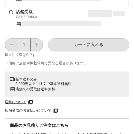
店舗受取
CAINZ PickUp
カートに入れる
最大注文数は
0
です
※価格は​店舗や​掲載場所で​異なる​場合が​あります。
基本送料のみ
5,000円以上ご注文で基本送料無料
店舗での受取は送料無料
送料について
店舗受取のお支払いについて
商品のお見積りご注文はこちら