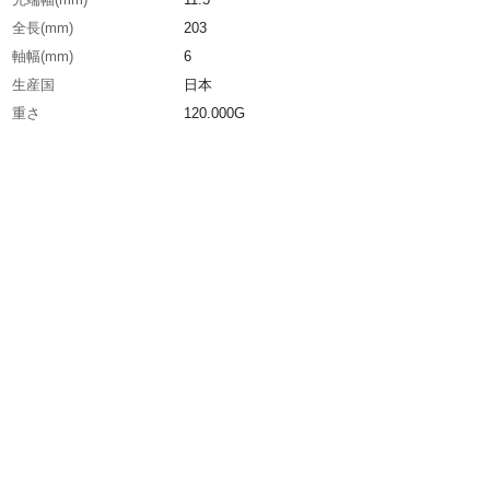
全長(mm)
203
軸幅(mm)
6
生産国
日本
重さ
120.000G
材質1
軸：構造用鋼
材質2
グリップ部：樹脂