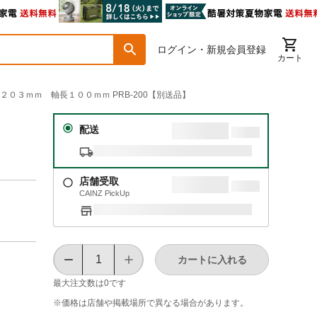
ログイン・新規会員登録
カート
長２０３ｍｍ 軸長１００ｍｍ PRB-200【別送品】
ｍ
配送
店舗受取
CAINZ PickUp
カートに入れる
最大注文数は
0
です
※価格は​店舗や​掲載場所で​異なる​場合が​あります。