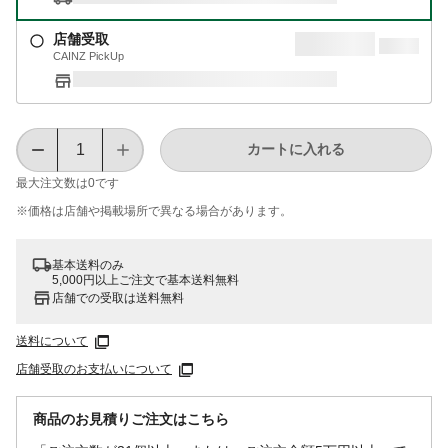
店舗受取
CAINZ PickUp
カートに入れる
最大注文数は
0
です
※価格は​店舗や​掲載場所で​異なる​場合が​あります。
基本送料のみ
5,000円以上ご注文で基本送料無料
店舗での受取は送料無料
送料について
店舗受取のお支払いについて
商品のお見積りご注文はこちら