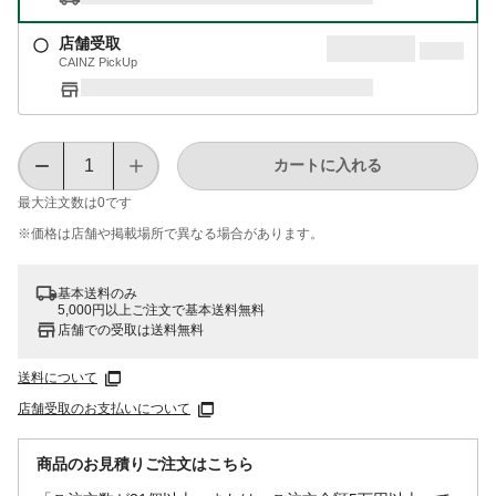
店舗受取
CAINZ PickUp
カートに入れる
最大注文数は
0
です
※価格は​店舗や​掲載場所で​異なる​場合が​あります。
基本送料のみ
5,000円以上ご注文で基本送料無料
店舗での受取は送料無料
送料について
店舗受取のお支払いについて
商品のお見積りご注文はこちら