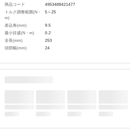
商品コード
4953488421477
トルク調整範囲(N・
5～25
m)
差込角(mm)
9.5
最小目盛(N・m)
0.2
全長(mm)
253
頭部幅(mm)
24
生産国
日本
重さ
0.300KG