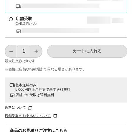
店舗受取
CAINZ PickUp
カートに入れる
最大注文数は
0
です
※価格は​店舗や​掲載場所で​異なる​場合が​あります。
基本送料のみ
5,000円以上ご注文で基本送料無料
店舗での受取は送料無料
送料について
店舗受取のお支払いについて
商品のお見積りご注文はこちら