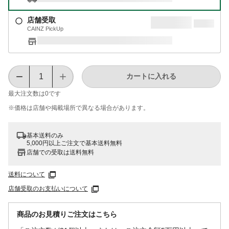
店舗受取
CAINZ PickUp
カートに入れる
最大注文数は
0
です
※価格は​店舗や​掲載場所で​異なる​場合が​あります。
基本送料のみ
5,000円以上ご注文で基本送料無料
店舗での受取は送料無料
送料について
店舗受取のお支払いについて
商品のお見積りご注文はこちら