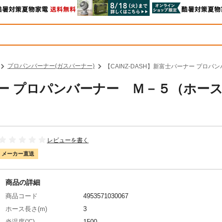
プロパンバーナー(ガスバーナー)
【CAINZ-DASH】新富士バーナー プロ
ーナー プロパンバーナー Ｍ－５（ホー
レビューを書く
メーカー直送
商品の詳細
商品コード
4953571030067
ホース長さ(m)
3
炎温度(℃)
1500