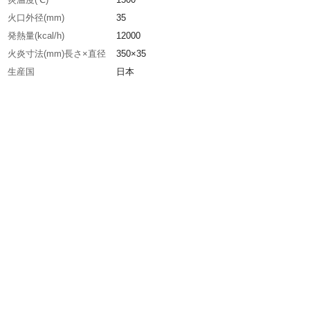
火口外径(mm)
35
発熱量(kcal/h)
12000
火炎寸法(mm)長さ×直径
350×35
生産国
日本
重さ
1.200KG
材質1
火口：ステンレス