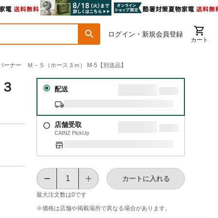
ログイン・新規会員登録
カート
パンバーナー Ｍ－５（ホース３ｍ） M-5【別送品】
ス３
配送
店舗受取
CAINZ PickUp
カートに入れる
最大注文数は
0
です
※価格は​店舗や​掲載場所で​異なる​場合が​あります。