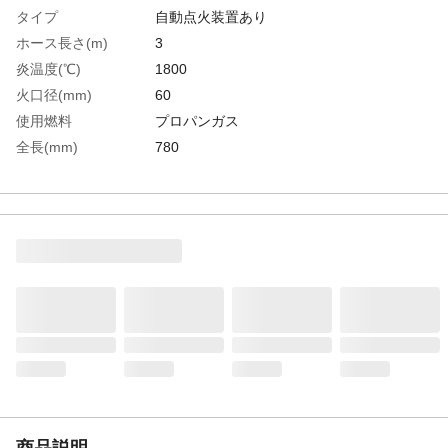
タイプ
自動点火装置あり
ホース長さ(m)
3
炎温度(℃)
1800
火口径(mm)
60
使用燃料
プロパンガス
全長(mm)
780
発熱量(kcal/h)
100000
ガス消費量(kg/h)
8.4
生産国
日本
重さ
1.800KG
商品説明