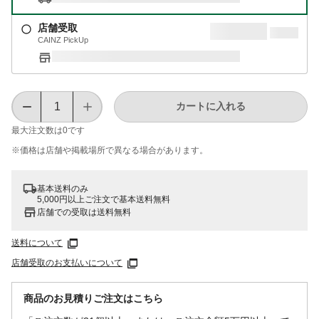
店舗受取
CAINZ PickUp
カートに入れる
最大注文数は
0
です
※価格は​店舗や​掲載場所で​異なる​場合が​あります。
基本送料のみ
5,000円以上ご注文で基本送料無料
店舗での受取は送料無料
送料について
店舗受取のお支払いについて
商品のお見積りご注文はこちら