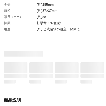
全長
(約)285mm
頭径
(約)37×37mm
頭長（mm）
(約)88
特徴
打撃音30%低減!
用途
クサビ式足場の組立・解体に
商品説明
静音タイプ0.85k
商品仕様
折れにくく曲がりにくいハイテンションス
チールパイプ使用
材質
●頭部/機械構造用炭素鋼、特殊樹脂●柄/スチ
ール柄
使用上の注意
●安全の為必ずヘルメット、安全メガネ等を
着用して下さい。●周囲の人の安全を確認し
て作業してください。等
生産国
日本
重量
(約)820.5g
商品説明