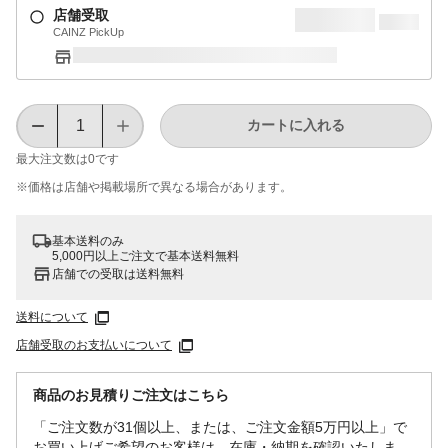
店舗受取
CAINZ PickUp
カートに入れる
最大注文数は
0
です
※価格は​店舗や​掲載場所で​異なる​場合が​あります。
基本送料のみ
5,000円以上ご注文で基本送料無料
店舗での受取は送料無料
送料について
店舗受取のお支払いについて
商品のお見積りご注文はこちら
「ご注文数が31個以上、または、ご注文金額5万円以上」で
お買い上げご希望のお客様は、在庫・納期を確認いたしま