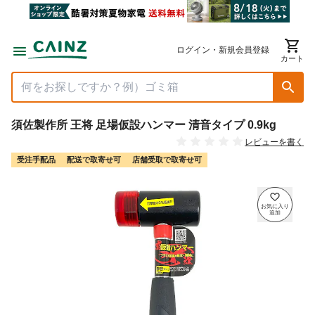
ログイン・新規会員登録
カート
須佐製作所 王将 足場仮設ハンマー 清音タイプ 0.9kg
レビューを書く
受注手配品
配送で取寄せ可
店舗受取で取寄せ可