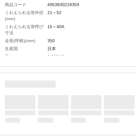
商品コード
4953830218359
くわえられる管外径
21～52
(mm)
くわえられる管呼び
15～40A
寸法
全長(呼称)(mm)
350
生産国
日本
重さ
0.800KG
材質1
本体:アルミ合金
材質2
歯部:特殊鋼