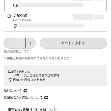
店舗受取
CAINZ PickUp
カートに入れる
最大注文数は
0
です
※価格は​店舗や​掲載場所で​異なる​場合が​あります。
基本送料のみ
5,000円以上ご注文で基本送料無料
店舗での受取は送料無料
送料について
店舗受取のお支払いについて
商品のお見積りご注文はこちら