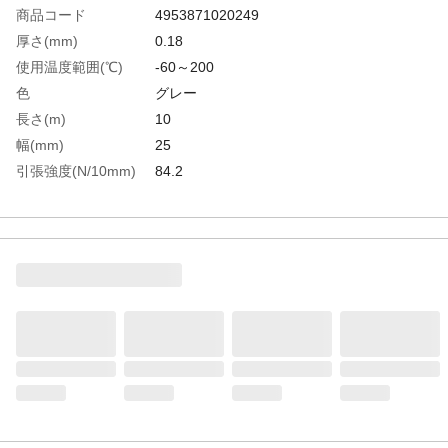
商品コード
4953871020249
厚さ(mm)
0.18
使用温度範囲(℃)
-60～200
色
グレー
長さ(m)
10
幅(mm)
25
引張強度(N/10mm)
84.2
粘着力(N/10mm)
3.89
生産国
日本
重さ
93.000G
材質1
基材：フッ素樹脂（PTFE）
材質2
粘着剤：シリコーン系