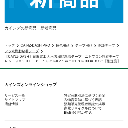
カインズの新商品・新着商品
トップ
CAINZ-DASH PRO
梱包用品
テープ用品
保護テープ
フッ素樹脂粘着テープ
【CAINZ-DASH】日東電工 ふっ素樹脂粘着テープ ニトフロン粘着テープ
Ｎｏ．９０３ＵＬ ０．１８ｍｍ×２５ｍｍ×１０ｍ 903X18X25【別送品】
カインズオンラインショップ
サービス一覧
特定商取引法に基づく表記
サイトマップ
古物営業法に基づく表記
店舗情報
酒類販売管理者標識の掲示
家電リサイクルについて
BtoB掛け払い申込