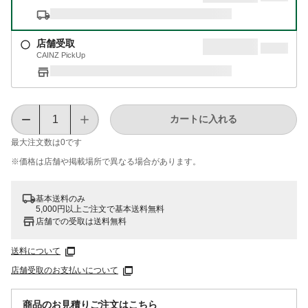
店舗受取
CAINZ PickUp
カートに入れる
最大注文数は
0
です
※価格は​店舗や​掲載場所で​異なる​場合が​あります。
基本送料のみ
5,000円以上ご注文で基本送料無料
店舗での受取は送料無料
送料について
店舗受取のお支払いについて
商品のお見積りご注文はこちら