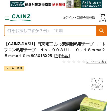
ログイン・新規会員登録
カート
【CAINZ-DASH】日東電工 ふっ素樹脂粘着テープ ニト
フロン粘着テープ Ｎｏ．９０３ＵＬ ０．１８ｍｍ×２
５ｍｍ×１０ｍ 903X18X25【別送品】
レビューを書く
メーカー直送