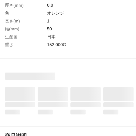
厚さ(mm)
0.8
色
オレンジ
長さ(m)
1
幅(mm)
50
生産国
日本
重さ
152.000G
材質1
裏面：異方性マグネット 表面：塩化ビニ
ールシート
商品説明