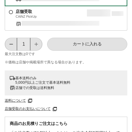
店舗受取
CAINZ PickUp
カートに入れる
最大注文数は
0
です
※価格は​店舗や​掲載場所で​異なる​場合が​あります。
基本送料のみ
5,000円以上ご注文で基本送料無料
店舗での受取は送料無料
送料について
店舗受取のお支払いについて
商品のお見積りご注文はこちら