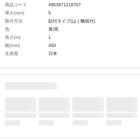
商品コード
4953871218707
厚さ(mm)
5
取付方法
貼付タイプ(はく離紙付)
色
黄/黒
長さ(m)
1
幅(mm)
450
生産国
日本
重さ
270.000G
材質1
基材：ポリエチレンフィルム、ウレタンフ
ォーム
材質2
粘着剤：アクリル系