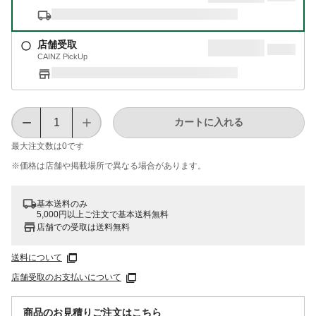
店舗受取
CAINZ PickUp
カートに入れる
最大注文数は
0
です
※価格は​店舗や​掲載場所で​異なる​場合が​あります。
基本送料のみ
5,000円以上ご注文で基本送料無料
店舗での受取は送料無料
送料について
店舗受取のお支払いについて
商品のお見積りご注文はこちら