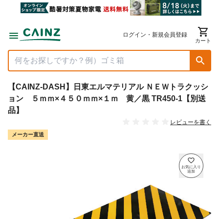
ログイン・新規会員登録
カート
【CAINZ-DASH】日東エルマテリアル ＮＥＷトラクッシ
ョン ５ｍｍ×４５０ｍｍ×１ｍ 黄／黒 TR450-1【別送
品】
レビューを書く
メーカー直送