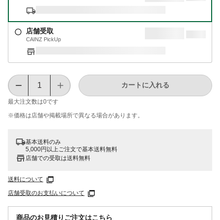
店舗受取
CAINZ PickUp
カートに入れる
最大注文数は
0
です
※価格は​店舗や​掲載場所で​異なる​場合が​あります。
基本送料のみ
5,000円以上ご注文で基本送料無料
店舗での受取は送料無料
送料について
店舗受取のお支払いについて
商品のお見積りご注文はこちら