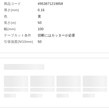
商品コード
4953871219858
厚さ(mm)
0.16
色
黄
長さ(m)
50
幅(mm)
100
テープカット条件
切断にはカッターが必要
引張強度(N/10mm)
50
粘着力(N/10mm)
12
生産国
日本
重さ
900.000G
材質1
基材：ポリオレフィン系フィルム
材質2
粘着剤：ゴム系