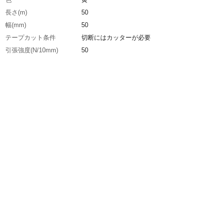
長さ(m)
50
幅(mm)
50
テープカット条件
切断にはカッターが必要
引張強度(N/10mm)
50
粘着力(N/10mm)
12
生産国
日本
重さ
450.000G
材質1
基材：ポリオレフィン系
材質2
粘着剤：ゴム系(無溶剤)