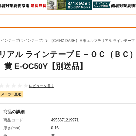
ラインテープ(ラインテープ)
【CAINZ-DASH】日東エルマテリアル ラインテー
ルマテリアル ラインテープＥ－ＯＣ（Ｂ
 E-OC50Y【別送品】
レビューを書く
メーカー直送
商品の詳細
商品コード
4953871219971
厚さ(mm)
0.16
色
黄