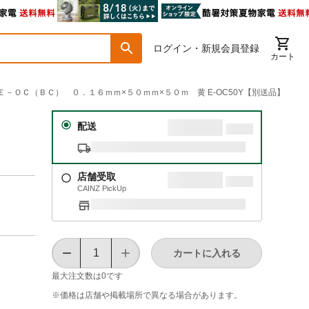
ログイン・新規会員登録
カート
プＥ－ＯＣ（ＢＣ） ０．１６ｍｍ×５０ｍｍ×５０ｍ 黄 E-OC50Y【別送品】
Ｃ）
配送
店舗受取
CAINZ PickUp
カートに入れる
最大注文数は
0
です
※価格は​店舗や​掲載場所で​異なる​場合が​あります。