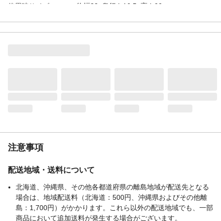
使用時サイズ
約幅33×奥行き16.5×高さ90cm
特徴
壁面にピッタリ着けて設置できる半円ベー
ス採用。リビングや玄関などのシーンでラ
ンドセルやリュックの収納として活躍。
商品仕様
お客様組み立て
材質・素材
金属（鋼）
耐荷重
6㎏
必要工具
六角レンチ（付属）
使用上の注意
品質表示・取り扱い説明書をご確認頂きご
使用下さい。
生産国
台湾
重量
約4㎏
注意事項
配送地域・送料について
北海道、沖縄県、その他各都道府県の離島地域が配送先となる
場合は、地域配送料（北海道：500円、沖縄県およびその他離
島：1,700円）がかかります。これら以外の配送地域でも、一部
商品において追加送料が発生する場合がございます。