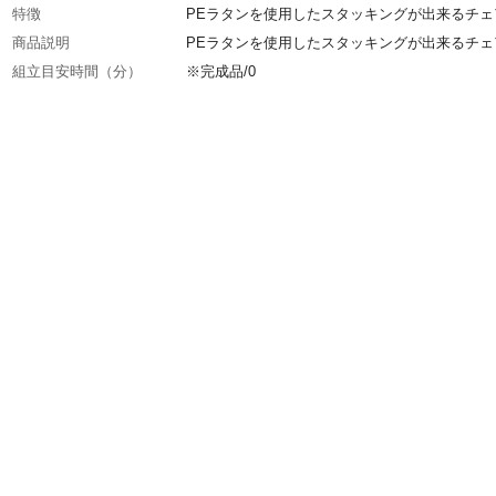
特徴
PEラタンを使用したスタッキングが出来るチェ
商品説明
PEラタンを使用したスタッキングが出来るチェ
組立目安時間（分）
※完成品/0
組立人数（人）
1
必要工具
工具不要
付属品／セット内容
なし
材質・素材
金属(鋼),ポリエチレン
座面耐荷重
80kg
使用上の注意
品質表示・取り扱い説明書をご確認頂きご使用
い。
生産国
中国
重量
1脚あたり約3.3kg