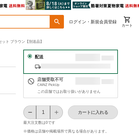
ログイン・新規会員登録
カート
セット ブラウン【別送品】
配送
店舗受取不可
CAINZ PickUp
この店舗ではお取り扱いがありません
カートに入れる
最大注文数は
0
です
※価格は​店舗や​掲載場所で​異なる​場合が​あります。