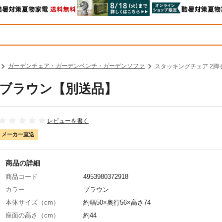
ガーデンチェア・ガーデンベンチ・ガーデンソファ
スタッキングチェア 2脚
 ブラウン【別送品】
レビューを書く
メーカー直送
商品の詳細
商品コード
4953980372918
カラー
ブラウン
本体サイズ（cm）
約幅50×奥行56×高さ74
座面の高さ（cm）
約44