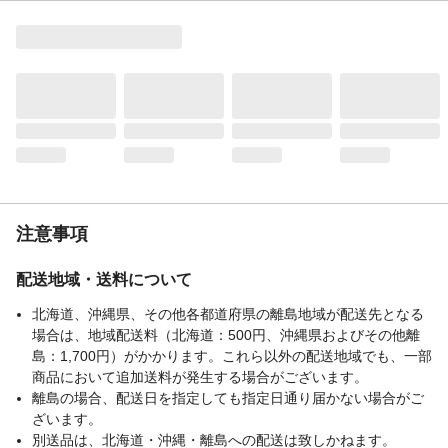
商品仕様
お客様組み立て
材質・素材
金属（鋼）,ポリプロピレン
耐荷重
バスケット：1.5㎏ 全体：10㎏
必要工具
レンチ（付属）
使用上の注意
品質表示・取り扱い説明書をご確認頂きご
使用下さい。
生産国
台湾
重量
約4.6㎏
注意事項
配送地域・送料について
北海道、沖縄県、その他各都道府県の離島地域が配送先となる
場合は、地域配送料（北海道：500円、沖縄県およびその他離
島：1,700円）がかかります。これら以外の配送地域でも、一部
商品において追加送料が発生する場合がございます。
離島の場合、配送日を指定しても指定日通り届かない場合がご
ざいます。
別送品は、北海道・沖縄・離島への配送は致しかねます。