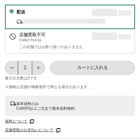
配送
店舗受取不可
CAINZ PickUp
この店舗ではお取り扱いがありません
カートに入れる
最大注文数は
0
です
※価格は​店舗や​掲載場所で​異なる​場合が​あります。
基本送料のみ
5,000円以上ご注文で基本送料無料
送料について
店舗受取のお支払いについて