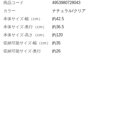
商品コード
4953980728043
カラー
ナチュラル/クリア
本体サイズ-幅（cm）
約42.5
本体サイズ-奥行（cm）
約36.5
本体サイズ-高さ（cm）
約120
収納可能サイズ-幅（cm）
約35
収納可能サイズ-奥行
約26
（cm）
収納可能サイズ-高さ
約27.5
（cm）
特徴
木の色味が美しいコレクションケース。コレク
を引き立たせるだけではなく、インテリアとし
しゃれな雰囲気を醸し出します。
組立目安時間（分）
約60
商品仕様
お客様組み立て
材質・素材
天板・地板・フレーム：天然木、棚板・側板：
ラス
棚板耐荷重
1枚あたり5kg
棚板枚数
3枚