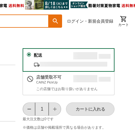
ログイン・新規会員登録
カート
配送
店舗受取不可
CAINZ PickUp
この店舗ではお取り扱いがありません
カートに入れる
最大注文数は
0
です
※価格は​店舗や​掲載場所で​異なる​場合が​あります。