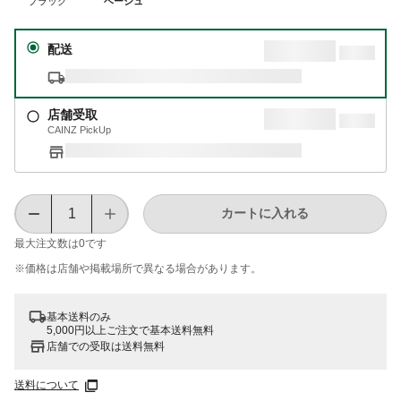
ブラック
ベージュ
配送
店舗受取
CAINZ PickUp
カートに入れる
最大注文数は
0
です
※価格は​店舗や​掲載場所で​異なる​場合が​あります。
基本送料のみ
5,000円以上ご注文で基本送料無料
店舗での受取は送料無料
送料について