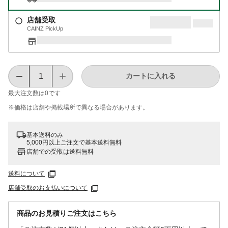
店舗受取
CAINZ PickUp
カートに入れる
最大注文数は
0
です
※価格は​店舗や​掲載場所で​異なる​場合が​あります。
基本送料のみ
5,000円以上ご注文で基本送料無料
店舗での受取は送料無料
送料について
店舗受取のお支払いについて
商品のお見積りご注文はこちら