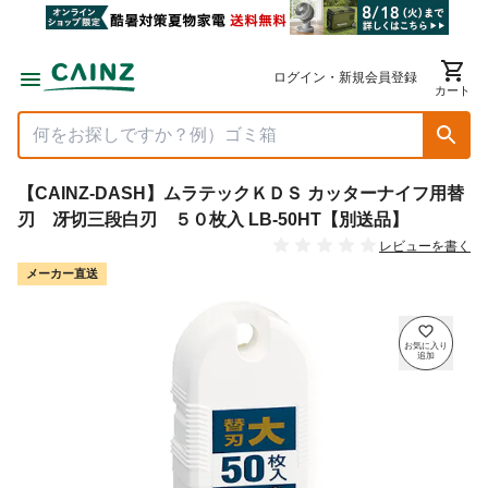
ログイン・新規会員登録
カート
【CAINZ-DASH】ムラテックＫＤＳ カッターナイフ用替
刃 冴切三段白刃 ５０枚入 LB-50HT【別送品】
レビューを書く
メーカー直送