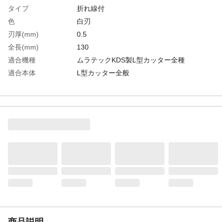
タイプ
折れ線付
色
白刃
刃厚(mm)
0.5
全長(mm)
130
適合機種
ムラテックKDS製L型カッター全種
適合本体
L型カッター全般
パック入数(枚)
50
生産国
日本
重さ
362.000G
材質1
スチール
材質2
ケース：PP樹脂
商品説明