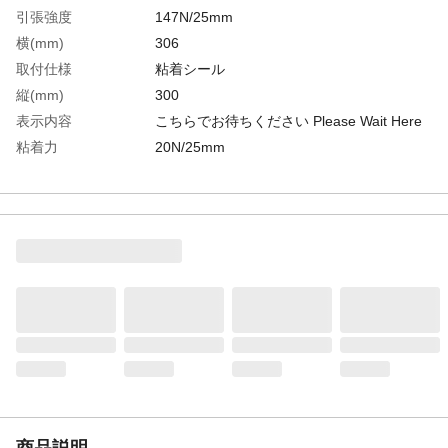
引張強度
147N/25mm
横(mm)
306
取付仕様
粘着シール
縦(mm)
300
表示内容
こちらでお待ちください Please Wait Here
粘着力
20N/25mm
生産国
日本
重さ
200.000G
材質1
基材：アルミニウム
材質2
粘着剤：アクリル系
材質3
人造砥粒（酸化アルミニウム）
商品説明