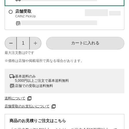
店舗受取
CAINZ PickUp
カートに入れる
最大注文数は
0
です
※価格は​店舗や​掲載場所で​異なる​場合が​あります。
基本送料のみ
5,000円以上ご注文で基本送料無料
店舗での受取は送料無料
送料について
店舗受取のお支払いについて
商品のお見積りご注文はこちら