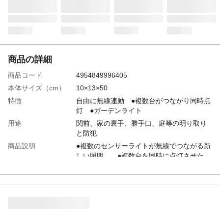
商品の詳細
商品コード
4954849996405
本体サイズ（cm）
10×13×50
特徴
自由に無線連動 ●複数台がつながり同時点
灯 ●ガーデンライト
用途
関前、家の裏手、勝手口、庭等の明り取り
と防犯
商品説明
●複数のセンサーライトが無線でつながる新
しい照明。 ●複数台を同時に点灯させた
り、音の出る製品とつなげることにより、
訪問者を音で知らせることが出来る。
電源
ソーラー式
材質
ライトレンズ・・・PC ライト部・・・ABS
＋PC スタンド・・・アルミニウム 土