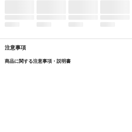
台・・・ABS＋PC センサーレンズ・・・
HDPE ペグ・・・ABS＋PC
使用電池
リチュウムイオン
定格消費電力
1W
定格電圧
3.7V 1200mＡh
取り付け方法
標準：ネジ取付 オプション：●クランプ取
付・ステンレスバンド取付・グネット取
注意事項
付 可能
付属品／セット内容
●取り付けネジ×2 ●コンクリート用プラス
商品に関する注意事項・説明書
チックプラグ×2
使用上の注意
エアコン等の送風を受ける場所、強い振動
を受ける場所、ガラスや壁越しの場所、電
波の強い場所に設置しないで下さい。
点灯時間設定
10秒固定
生産国
中国
センサー感知方式
焦電型赤外線センサー
センサー探知角度
最大180°
センサー探知距離
最遠8m
センサー探知範囲
180°×8m