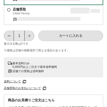
店舗受取
CAINZ PickUp
カートに入れる
最大注文数は
0
です
※価格は​店舗や​掲載場所で​異なる​場合が​あります。
基本送料のみ
5,000円以上ご注文で基本送料無料
店舗での受取は送料無料
送料について
店舗受取のお支払いについて
商品のお見積りご注文はこちら