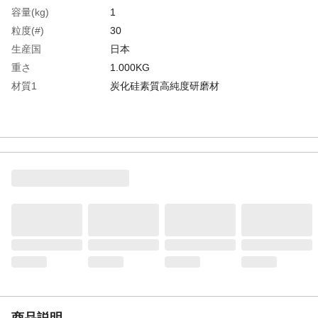
容量(kg)
1
粒度(#)
30
生産国
日本
重さ
1.000KG
材質1
炭化硅素質高純度研磨材
商品説明