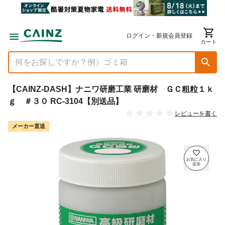
ログイン・新規会員登録
カート
【CAINZ-DASH】ナニワ研磨工業 研磨材 ＧＣ粗粒１ｋ
ｇ ＃３０ RC-3104【別送品】
レビューを書く
メーカー直送