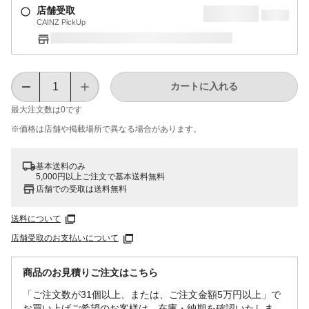
店舗受取
CAINZ PickUp
カートに入れる
最大注文数は
0
です
※価格は​店舗や​掲載場所で​異なる​場合が​あります。
基本送料のみ
5,000円以上ご注文で基本送料無料
店舗での受取は送料無料
送料について
店舗受取のお支払いについて
商品のお見積りご注文はこちら
「ご注文数が31個以上、または、ご注文金額5万円以上」で
お買い上げご希望のお客様は、在庫・納期を確認いたしま