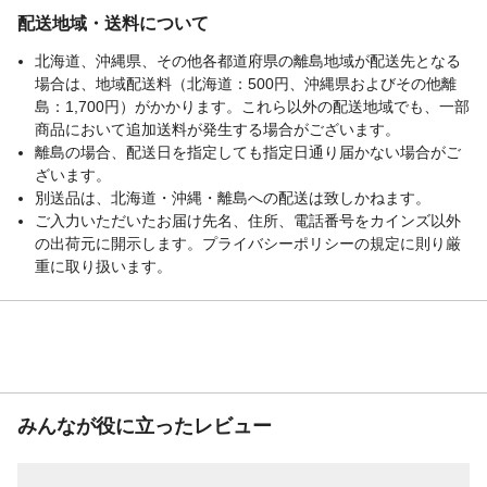
は絶対に避け、換気をよく行いながら使用
配送地域・送料について
してください。等
生産国
日本
北海道、沖縄県、その他各都道府県の離島地域が配送先となる
液性
アルカリ性
場合は、地域配送料（北海道：500円、沖縄県およびその他離
島：1,700円）がかかります。これら以外の配送地域でも、一部
使用できないもの
砂壁、繊維壁、漆喰、大理石、鏡、ガラ
商品において追加送料が発生する場合がございます。
ス、ユニットバスの化粧銅板壁(磁石が付く
もの)、ホーロー・アルミ・真鍮等の金属製
離島の場合、配送日を指定しても指定日通り届かない場合がご
品、獣毛のハケ・ブラシ
ざいます。
別送品は、北海道・沖縄・離島への配送は致しかねます。
使用量の目安
1メートルあたり約10g使用
ご入力いただいたお届け先名、住所、電話番号をカインズ以外
の出荷元に開示します。プライバシーポリシーの規定に則り厳
重に取り扱います。
みんなが役に立ったレビュー