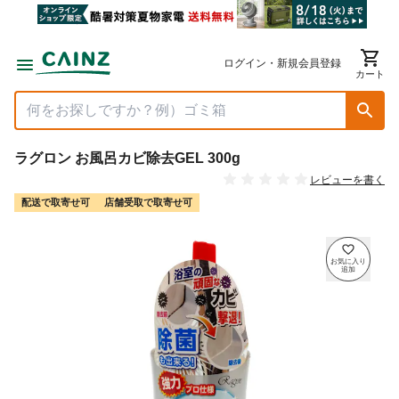
ログイン・新規会員登録
カート
ラグロン お風呂カビ除去GEL 300g
レビューを書く
配送で取寄せ可
店舗受取で取寄せ可