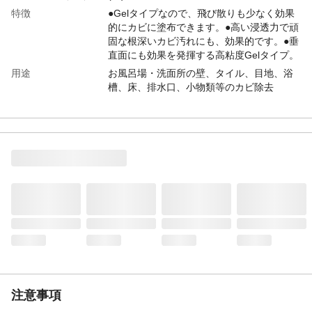
特徴
●Gelタイプなので、飛び散りも少なく効果
的にカビに塗布できます。●高い浸透力で頑
固な根深いカビ汚れにも、効果的です。●垂
直面にも効果を発揮する高粘度Gelタイプ。
用途
お風呂場・洗面所の壁、タイル、目地、浴
槽、床、排水口、小物類等のカビ除去
容量
300g
原材料
水酸化ナトリウム(2%)、次亜塩素酸塩、界
面活性剤(アルキルアミンオキシド)
使用方法
●風通しをよくして、ゴム手袋を着用してく
ださい。●汚れや水分を拭き取り、除去面に
塗布してください。※ボトルを強く握ら
ず、液量を調整しながら使用し、対象部分
以外へ付かないように注意してください。
等
使用上の注意
●必ずゴム手袋を着用し作業してください
(素手厳禁)●使用に際しては、保護メガネ、
保護手袋を着用し、目や皮膚に付着しない
ように注意してください●用途以外には使用
注意事項
しないでください●閉めきった室内での作業