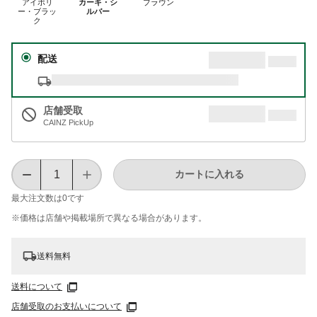
アイボリ
カーキ・シ
ブラウン
ー・ブラッ
ルバー
ク
配送
店舗受取
CAINZ PickUp
カートに入れる
最大注文数は
0
です
※価格は​店舗や​掲載場所で​異なる​場合が​あります。
送料無料
送料について
店舗受取のお支払いについて