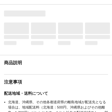
加工をしておりますが、完全防水ではござ
いません。撥水性は永久的なものではあり
ません。必ずペグなどで地面に固定してか
ら使用してください。
商品仕様
●組立式 ●耐水圧／800mm ●付属品／ペ
グ×8・ロープ×4・横幕×1 ●収納時／約
120×15×15cm
材質
●生地／ポリエステル（内側シルバーコーテ
ィング） ●フレーム／グラスファイバー・
スチール・ナイロン
遮光率
赤外線遮蔽率99％
UVカット率
UPF50+
商品説明
お手入れ方法
よく汚れをおとし、陰干しをして、防水ス
プレーをかけてから片付けてください。ポ
ール、ペグなどの付属品を必ず確認し、不
注意事項
足品は次回のキャンプの為に補充するよう
にしてください。
配送地域・送料について
生産国
中国
撥水性
〇
北海道、沖縄県、その他各都道府県の離島地域が配送先となる
場合は、地域配送料（北海道：500円、沖縄県およびその他離
重量
約4.8Ｋg