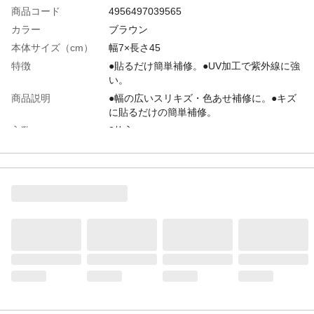
商品コード
4956497039565
カラー
ブラウン
本体サイズ（cm）
幅7×長さ45
特徴
●貼るだけ簡単補修。●UV加工で紫外線に強
い。
商品説明
●幅の広いスリキズ・色あせ補修に。●キズ
に貼るだけの簡単補修。
入数
2枚入
材質
アクリル粘着剤、PVC、ウレタン
使用方法
1、テープを貼る面のほこり、汚れ、水分等
を拭き取ります。2、必要な長さにテープを
カットします。3、はくり紙をはがしながら
空気が入らないように貼りつけます。
使用上の注意
●壁紙、繊維壁、砂、土壁や革製品には貼ら
ないで下さい。素材を傷める恐れがありま
す。●貼り直しをすると粘着力が弱まりま
す。
生産国
韓国
重量
25g