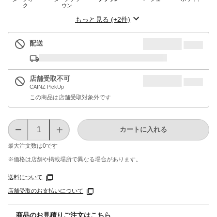
ク
ウン
もっと見る (+2件)
配送
店舗受取不可
CAINZ PickUp
この商品は店舗受取対象外です
カートに入れる
最大注文数は
0
です
※価格は​店舗や​掲載場所で​異なる​場合が​あります。
送料について
店舗受取のお支払いについて
商品のお見積りご注文はこちら