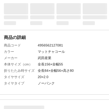
商品の詳細
商品コード
4956562127081
カラー
マットチャコール
メーカー
武田産業
本体サイズ（cm）
全長156×全幅55
折りたたみ時サイズ
全長84×全幅56×高さ80
タイヤサイズ
20×2.0
タイヤタイプ
ノーパンク
対応身長
145cm以上
特徴
パンクしないエアレスタイヤ搭載モデル
商品説明
サスペンション付きでソフトな乗り心地
材質・素材
フレーム/スチール