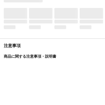
ライト
LEDオートライト
後ブレーキ
バンドブレーキ
カギ
ディンプルキー馬蹄錠
スタンド
1本スタンド
バスケット
ワイヤーバスケット
BAA
無
重量
19.3kg
注意事項
変速機方式
外装6段変速
商品に関する注意事項・説明書