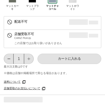
マットカー
マットブラ
マットチャ
マットホワ
キ
ック
コール
イト
配送不可
店舗受取不可
CAINZ PickUp
この店舗ではお取り扱いがありません
カートに入れる
最大注文数は
0
です
※価格は​店舗や​掲載場所で​異なる​場合が​あります。
送料について
店舗受取のお支払いについて