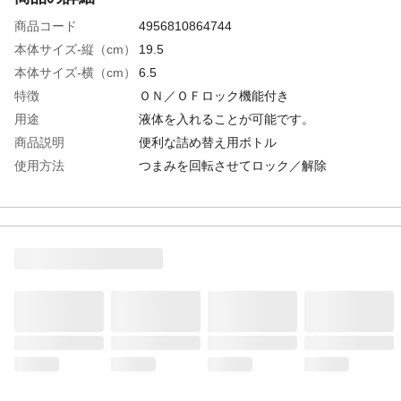
商品コード
4956810864744
本体サイズ-縦（cm）
19.5
本体サイズ-横（cm）
6.5
特徴
ＯＮ／ＯＦロック機能付き
用途
液体を入れることが可能です。
商品説明
便利な詰め替え用ボトル
使用方法
つまみを回転させてロック／解除
内容量
３００ｍｌ
入数
1
材質・素材
ボトル/PET、トリガー/ポリプロピレン、チ
ューブ/ポリエチレン
使用上の注意
高濃度のアルコール、シンナー、除光液な
どの有機溶剤、香料、燃料、化学薬品、劇
薬、石油、ベンゼン、塩素を含有するも
の、その他取扱いに危険が伴うもの、濃
度・粘度の高いもの、粒状のものが混入さ
れてるものは入れないでください。
生産国
日本