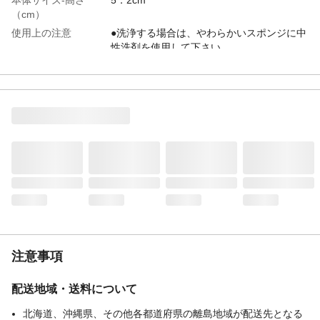
（cm）
使用上の注意
●洗浄する場合は、やわらかいスポンジに中
性洗剤を使用して下さい。
材質・素材
陶磁器
電子レンジ対応
◯
食洗器対応可否
◯
生産国
日本
使用不可
オーブンの使用は避けて下さい。
重量
390g
注意事項
配送地域・送料について
北海道、沖縄県、その他各都道府県の離島地域が配送先となる